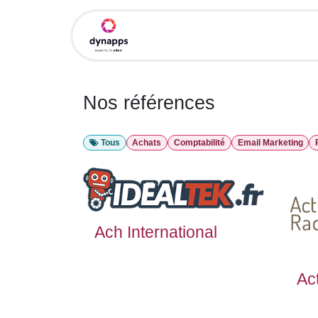
Se rendre au contenu
Nos références
Tous
Achats
Comptabilité
Email Marketing
Ach International
Ac