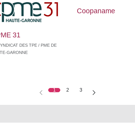
Coopaname
ME 31
SYNDICAT DES TPE / PME DE
TE-GARONNE
1
2
3
oignez-nous
À propos