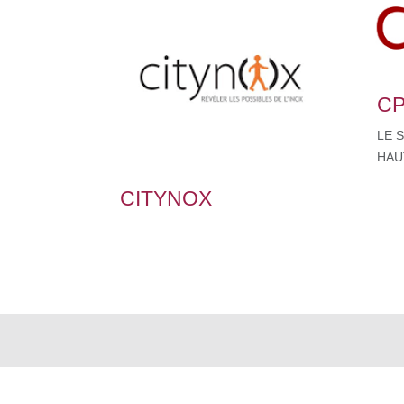
CP
LE 
HAU
CITYNOX
Nos produits &
Rej