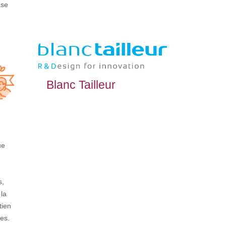
ase
Blanc Tailleur
ue
s,
 la
tien
es.